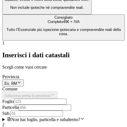
Non include ipoteche né compravendite reali.
Consigliato
Completo
49€ + IVA
Tutto l’Essenziale più ispezione ipotecaria e compravendite reali della
zona.
1
Inserisci i dati catastali
Scegli come vuoi cercare
Provincia
Es. RM
Comune
Seleziona prima la provincia
Foglio
Particella
Sub.
Non hai foglio, particella e subalterno?
2