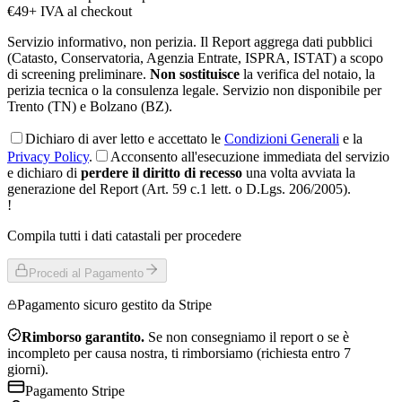
€
49
+ IVA al checkout
Servizio informativo, non perizia.
Il Report aggrega dati pubblici
(Catasto, Conservatoria, Agenzia Entrate, ISPRA, ISTAT) a scopo
di screening preliminare.
Non sostituisce
la verifica del notaio, la
perizia tecnica o la consulenza legale. Servizio non disponibile per
Trento (TN) e Bolzano (BZ).
Dichiaro di aver letto e accettato le
Condizioni Generali
e la
Privacy Policy
.
Acconsento all'esecuzione immediata del servizio
e dichiaro di
perdere il diritto di recesso
una volta avviata la
generazione del Report
(Art. 59 c.1 lett. o D.Lgs. 206/2005)
.
!
Compila tutti i dati catastali per procedere
Procedi al Pagamento
Pagamento sicuro gestito da Stripe
Rimborso garantito.
Se non consegniamo il report o se è
incompleto per causa nostra, ti rimborsiamo (richiesta entro 7
giorni).
Pagamento Stripe