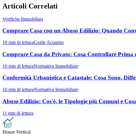
Articoli Correlati
Verifiche Immobiliari
Comprare Casa con un Abuso Edilizio: Quando Conv
10
min di lettura
Guide Acquisto
Comprare Casa da Privato: Cosa Controllare Prima d
10
min di lettura
Normativa Immobiliare
Conformità Urbanistica e Catastale: Cosa Sono, Diffe
10
min di lettura
Normativa Immobiliare
Abuso Edilizio: Cos'è, le Tipologie più Comuni e Cosa
11
min di lettura
House Vertical