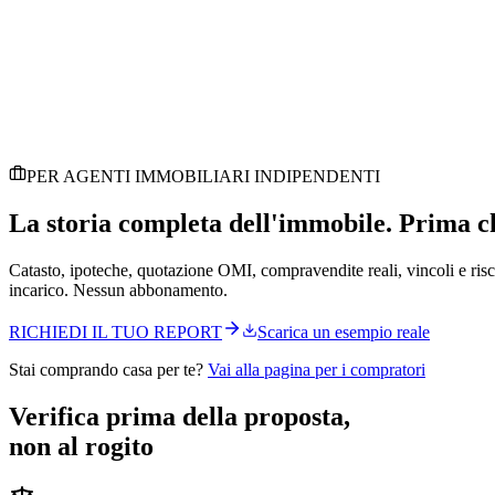
House Vertical
by LiftyUP
PER AGENTI IMMOBILIARI INDIPENDENTI
La storia completa dell'immobile.
Prima che
Catasto, ipoteche, quotazione OMI, compravendite reali, vincoli e risc
incarico. Nessun abbonamento.
RICHIEDI IL TUO REPORT
Scarica un esempio reale
Stai comprando casa per te?
Vai alla pagina per i compratori
Verifica prima della proposta,
non al rogito