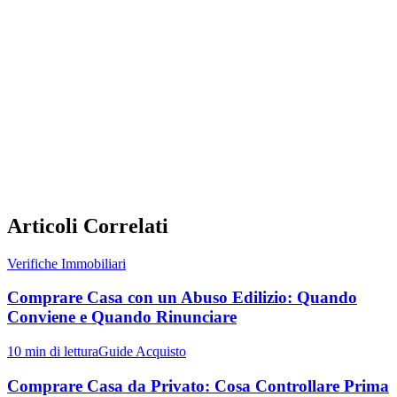
Chi attesta la conformità urbanistica di un immobile?
Cosa succede se manca la conformità urbanistica?
Quando è obbligatoria la verifica della conformità urbanistica?
Cosa si intende per stato legittimo di un immobile?
Si può vendere una casa senza conformità urbanistica?
Articoli Correlati
Verifiche Immobiliari
Comprare Casa con un Abuso Edilizio: Quando
Conviene e Quando Rinunciare
10
min di lettura
Guide Acquisto
Comprare Casa da Privato: Cosa Controllare Prima