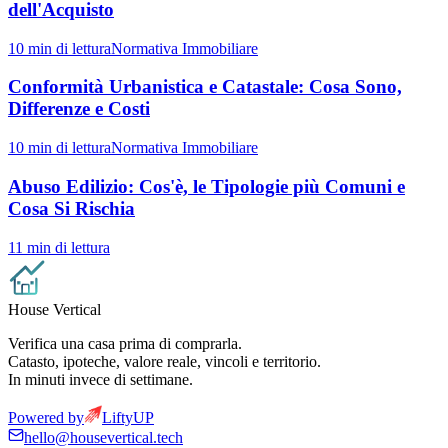
dell'Acquisto
10
min di lettura
Normativa Immobiliare
Conformità Urbanistica e Catastale: Cosa Sono,
Differenze e Costi
10
min di lettura
Normativa Immobiliare
Abuso Edilizio: Cos'è, le Tipologie più Comuni e
Cosa Si Rischia
11
min di lettura
House Vertical
Verifica una casa prima di comprarla.
Catasto, ipoteche, valore reale, vincoli e territorio.
In minuti invece di settimane.
Powered by
LiftyUP
hello@housevertical.tech